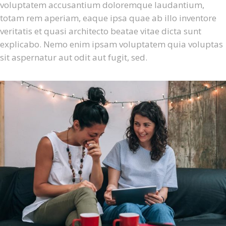
voluptatem accusantium doloremque laudantium,
totam rem aperiam, eaque ipsa quae ab illo inventore
veritatis et quasi architecto beatae vitae dicta sunt
explicabo. Nemo enim ipsam voluptatem quia voluptas
sit aspernatur aut odit aut fugit, sed.