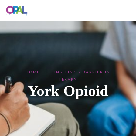
HOME
COUNSELING
BARRIER IN
TERAPY
York Opioid