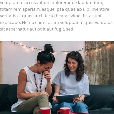
voluptatem accusantium doloremque laudantium,
totam rem aperiam, eaque ipsa quae ab illo inventore
veritatis et quasi architecto beatae vitae dicta sunt
explicabo. Nemo enim ipsam voluptatem quia voluptas
sit aspernatur aut odit aut fugit, sed.